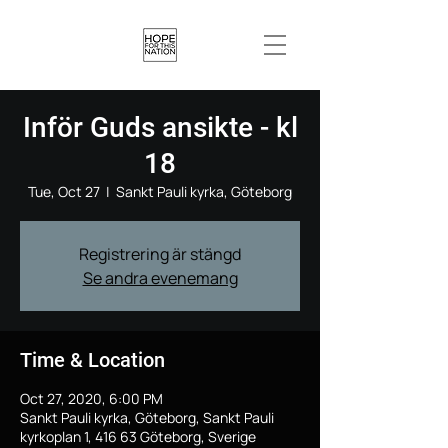
Inför Guds ansikte - kl
18
Tue, Oct 27
  |  
Sankt Pauli kyrka, Göteborg
Registrering är stängd
Se andra evenemang
Time & Location
Oct 27, 2020, 6:00 PM
Sankt Pauli kyrka, Göteborg, Sankt Pauli
kyrkoplan 1, 416 63 Göteborg, Sverige