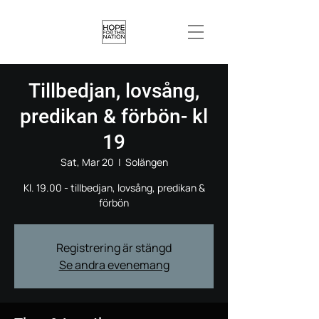
Tillbedjan, lovsång,
predikan & förbön- kl
19
Sat, Mar 20
  |  
Solängen
Kl. 19.00 - tillbedjan, lovsång, predikan &
förbön
Registrering är stängd
Se andra evenemang