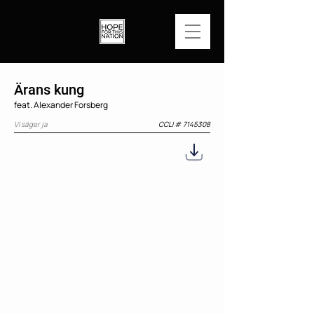
Ärans kung
feat. Alexander Forsberg
Vi säger ja
CCLI #
7145308