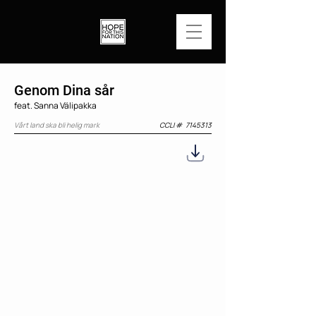
Genom Dina sår
feat. Sanna Välipakka
Vårt land ska bli helig mark
CCLI #
7145313