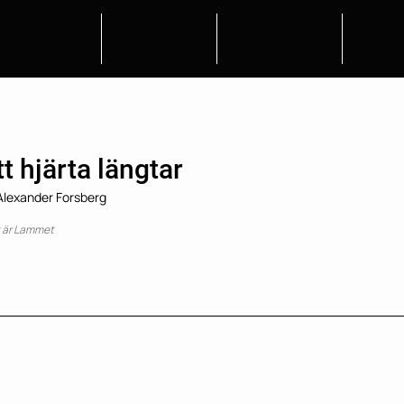
WORSHIP
TEACHINGS
TESTIMONIES
GET T
t hjärta längtar
 Alexander Forsberg
t är Lammet