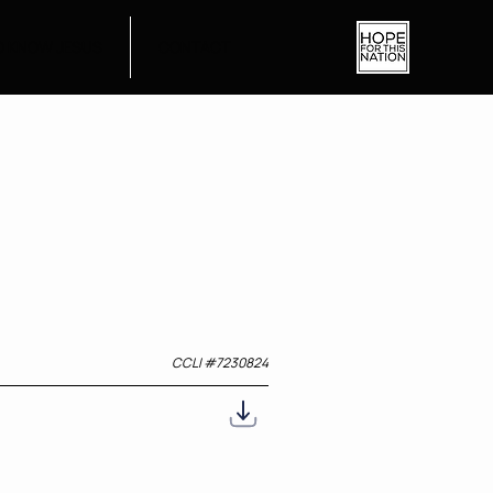
O KNOW JESUS
CONTACT
CCLI #
7230824