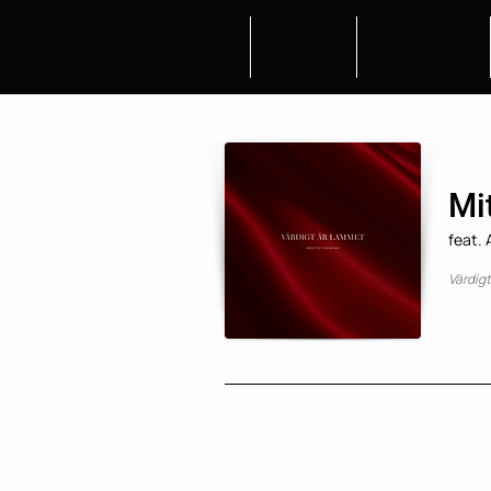
HOME
ABOUT
CALENDAR
Mit
feat.
Värdig