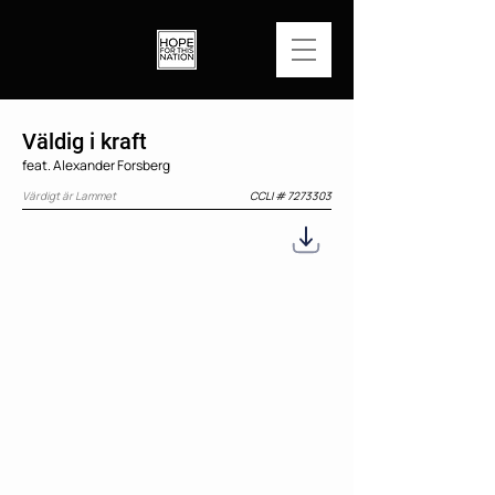
Väldig i kraft
feat. Alexander Forsberg
Värdigt är Lammet
CCLI #
7273303