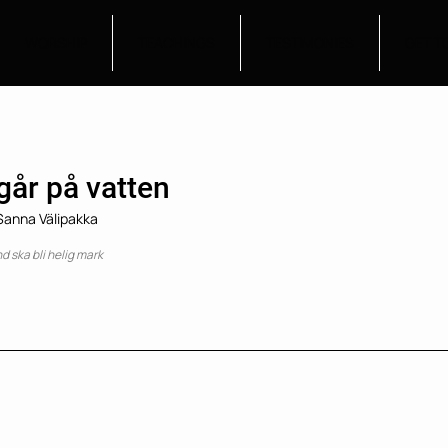
WORSHIP
TEACHINGS
TESTIMONIES
GET T
 går på vatten
 Sanna Välipakka
nd ska bli helig mark