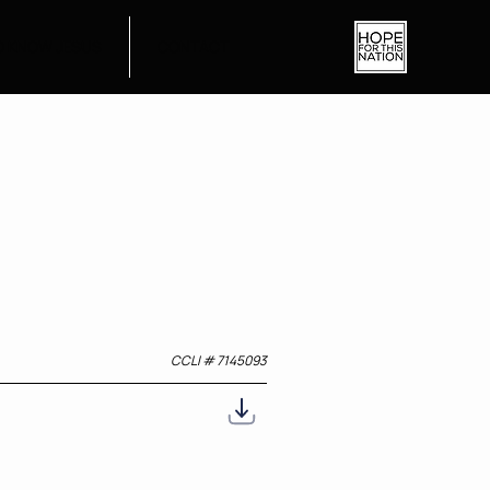
O KNOW JESUS
CONTACT
CCLI #
7145093