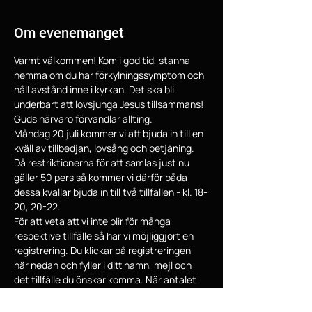
Om evenemanget
Varmt välkommen! Kom i god tid, stanna 
hemma om du har förkylningssymptom och 
håll avstånd inne i kyrkan. Det ska bli 
underbart att lovsjunga Jesus tillsammans! 
Guds närvaro förvandlar allting.
Måndag 20 juli kommer vi att bjuda in till en 
kväll av tillbedjan, lovsång och betjäning. 
Då restriktionerna för att samlas just nu 
gäller 50 pers så kommer vi därför båda 
dessa kvällar bjuda in till två tillfällen - kl. 18-
20, 20-22.  
För att veta att vi inte blir för många 
respektive tillfälle så har vi möjliggjort en 
registrering. Du klickar på registreringen 
här nedan och fyller i ditt namn, mejl och 
det tillfälle du önskar komma. När antalet 
är fyllt så kommer vi inte ha möjlighet att ta 
in fler det tillfället.  Vi kommer också att 