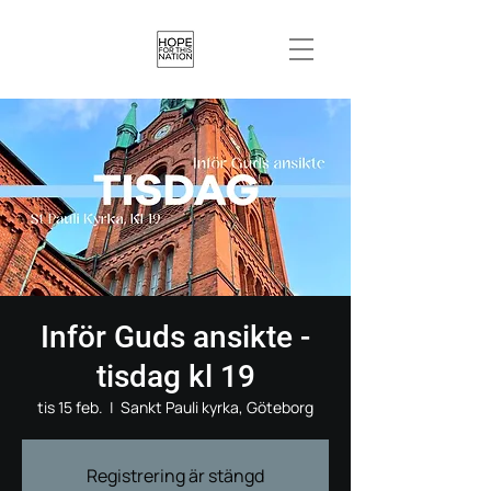
Inför Guds ansikte -
tisdag kl 19
tis 15 feb.
  |  
Sankt Pauli kyrka, Göteborg
Registrering är stängd