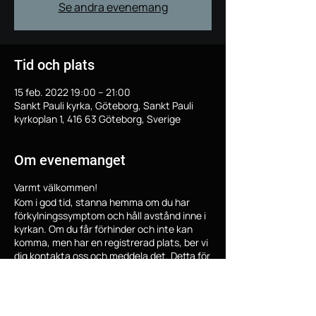
Se andra evenemang
Tid och plats
15 feb. 2022 19:00 – 21:00
Sankt Pauli kyrka, Göteborg, Sankt Pauli
kyrkoplan 1, 416 63 Göteborg, Sverige
Om evenemanget
Varmt välkommen!
Kom i god tid, stanna hemma om du har
förkylningssymptom och håll avstånd inne i
kyrkan. Om du får förhinder och inte kan
komma, men har en registrerad plats, ber vi
dig kontakta oss och meddela det. Detta för
att personer på väntelistan då kan få
möjlighet att komma. Vi kommer att sprida
ut oss i St Pauli och hålla rekommenderat
avstånd till varandra.