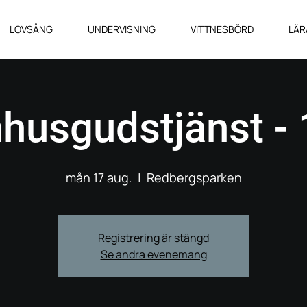
LOVSÅNG
UNDERVISNING
VITTNESBÖRD
LÄR
husgudstjänst - 
mån 17 aug.
  |  
Redbergsparken
Registrering är stängd
Se andra evenemang