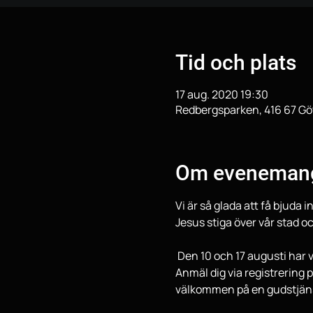
Tid och plats
17 aug. 2020 19:30
Redbergsparken, 416 67 Gö
Om eveneman
Vi är så glada att få bjuda
Jesus stiga över vår stad oc
 Den 10 och 17 augusti har vi två gudstjänster per kväll, kl 18:00 och 19:30.

Anmäl dig via registrering 
välkommen på en gudstjänst 