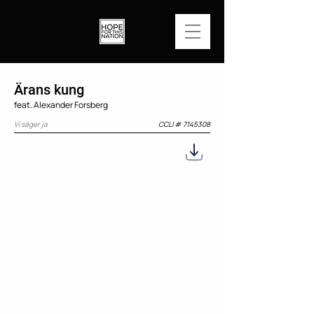
Ärans kung
feat. Alexander Forsberg
Vi säger ja
CCLI #
7145308