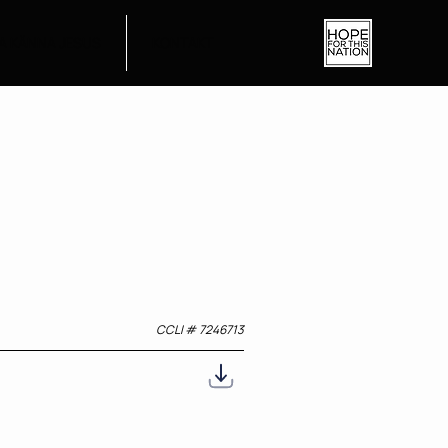
A KÄNNA JESUS
KONTAKT
CCLI #
7246713