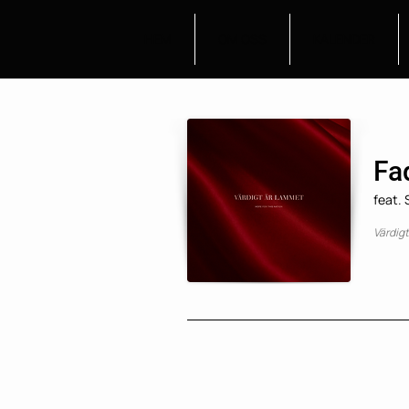
HEM
OM OSS
KALENDER
Fa
feat.
Värdig