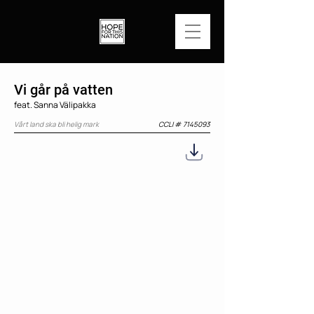
Vi går på vatten
feat. Sanna Välipakka
Vårt land ska bli helig mark
CCLI #
7145093